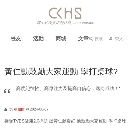
建中校友實名制社群, beta version
校友
活動
商城
文章
搜索
登入
黃仁勳鼓勵大家運動 學打桌球?
高度紀律性、高專注力及提高自信心，邁向成功！‘
by
楊聰財
@ 2024-06-07
接受
TVBS
健康
2.0
採訪
談黃仁勳爆紅
他鼓勵大家運動
學打桌球