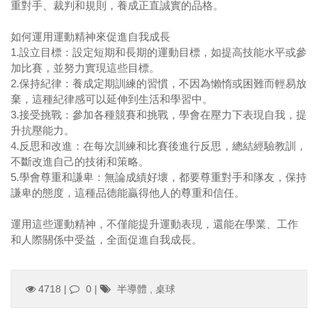
重對手、裁判和規則，養成正直誠實的品格。
如何運用運動精神來促進自我成長
1.
設立目標：設定短期和長期的運動目標，如提高技能水平或參
加比賽，並努力實現這些目標。
2.
保持紀律：養成定期訓練的習慣，不因為懶惰或困難而輕易放
棄，這種紀律感可以延伸到生活和學習中。
3.
接受挑戰：參加各種競賽和挑戰，學會在壓力下表現自我，提
升抗壓能力。
4.
反思和改進：在每次訓練和比賽後進行反思，總結經驗教訓，
不斷改進自己的技術和策略。
5.
學會尊重和謙卑：無論成績好壞，都要尊重對手和隊友，保持
謙卑的態度，這種品德能贏得他人的尊重和信任。
運用這些運動精神，不僅能提升運動表現，還能在學業、工作
和人際關係中受益，全面促進自我成長。
4718 |
0
|
半導體
,
桌球