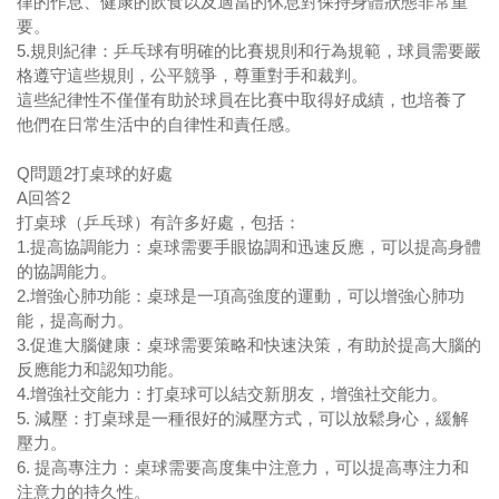
律的作息、健康的飲食以及適當的休息對保持身體狀態非常重
要。
5.
規則紀律：乒乓球有明確的比賽規則和行為規範，球員需要嚴
格遵守這些規則，公平競爭，尊重對手和裁判。
這些紀律性不僅僅有助於球員在比賽中取得好成績，也培養了
他們在日常生活中的自律性和責任感。
Q
問題
2
打桌球的好處
A
回答
2
打桌球（乒乓球）有許多好處，包括：
1.
提高協調能力：桌球需要手眼協調和迅速反應，可以提高身體
的協調能力。
2.
增強心肺功能：桌球是一項高強度的運動，可以增強心肺功
能，提高耐力。
3.
促進大腦健康：桌球需要策略和快速決策，有助於提高大腦的
反應能力和認知功能。
4.
增強社交能力：打桌球可以結交新朋友，增強社交能力。
5.
減壓：打桌球是一種很好的減壓方式，可以放鬆身心，緩解
壓力。
6.
提高專注力：桌球需要高度集中注意力，可以提高專注力和
注意力的持久性。