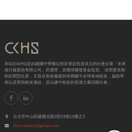
本站(CKHS)是由建國中學幾位校友發起投資成立的社會企業「未來
進行曲股份有限公司」所運營，並獲得國發基金投資。 採用實名制
的封閉型社群，主旨在有效服務與串聯建中全球各地校友，協助學
校以及幫助校友連結，並以建中校友的資源力量回饋社會。
台北市中山區建國北路2段33號10樓之3
ckhs.service@gmail.com