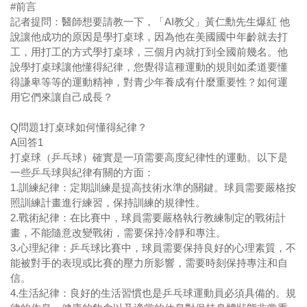
#
前言
記者提問：醫師想要請教一下，「
AI
教父」黃仁勳先生爆紅
他
說讓他成功的原因是學打桌球，因為他在美國國中年齡就去打
工，用打工的方式學打桌球，三個月內就打到全國前幾名。他
說學打桌球讓他懂得紀律，您覺得這種運動的規則如柔道要懂
得謙卑等等的運動精神，對青少年養成有什麼重要性？如何運
用它們來讓自己成長？
Q
問題
1
打桌球如何懂得紀律？
A
回答
1
打桌球（乒乓球）確實是一項需要高度紀律性的運動。以下是
一些乒乓球與紀律有關的方面：
1.
訓練紀律：定期訓練是提高技術水準的關鍵。球員需要嚴格按
照訓練計畫進行練習，保持訓練的規律性。
2.
戰術紀律：在比賽中，球員需要嚴格執行教練制定的戰術計
畫，不能隨意改變戰術，需要保持冷靜和專注。
3.
心理紀律：乒乓球比賽中，球員需要保持良好的心理素質，不
能被對手的表現或比賽的壓力所影響，需要時刻保持專注和自
信。
4.
生活紀律：良好的生活習慣也是乒乓球運動員必須具備的。規