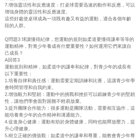
7.
增強靈活性和反應速度：打桌球需要迅速的動作和反應，可以
增強身體的靈活性和反應速度。
這些好處使桌球成為一項既有趣又有益的運動，適合各個年齡
段的人群。
Q
問題
3
球讓懂得紀律，您運動的規則如柔道要懂得謙卑等等的
運動精神，對青少年養成有什麼重要性？如何運用它們來讓自
己成長？
A
回答
3
運動規則和精神，如柔道中的謙卑和紀律，對青少年的成長有
以下重要性：
1.
培養自律和責任感：運動需要定期訓練和比賽，這讓青少年學
會時間管理和自我約束。
2.
增強毅力和堅韌：運動中的挑戰和挫折可以鍛鍊青少年的堅韌
性，讓他們學會面對困難不輕易放棄。
3.
提升團隊合作能力：很多運動是團隊活動，需要相互協作，這
能培養青少年的合作精神和溝通能力。
4.
促進身心健康：運動有助於身體健康，同時也能釋放壓力，提
升心理健康。
5.
樹立正確的價值觀：如柔道中的謙卑和尊重，能教會青少年尊