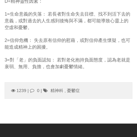
D=精神靈性因素：
1=生命意義的失落： 若長者對生命失去目標、找不到活下去的
意義，或對過去的人生感到後悔與不滿，都可能導致心靈上的
空虛和憂鬱。
2=信仰危機： 失去原有信仰的慰藉，或對信仰產生懷疑，也可
能造成精神上的困擾。
3=對「老」的負面認知： 若對老化抱持負面態度，認為老就是
衰弱、無用、負擔，也會加劇憂鬱情緒。
1239 |
0
|
精神科
,
憂鬱症