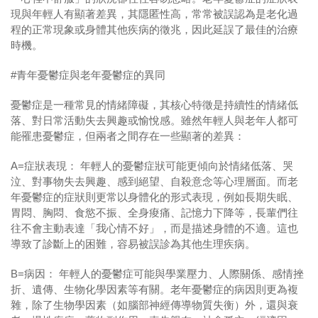
現與年輕人有顯著差異，其隱匿性高，常常被誤認為是老化過
程的正常現象或身體其他疾病的徵兆，因此延誤了最佳的治療
時機。
#青年憂鬱症與老年憂鬱症的異同
憂鬱症是一種常見的情緒障礙，其核心特徵是持續性的情緒低
落、對日常活動失去興趣或愉悅感。雖然年輕人與老年人都可
能罹患憂鬱症，但兩者之間存在一些顯著的差異：
A=症狀表現： 年輕人的憂鬱症狀可能更傾向於情緒低落、哭
泣、對事物失去興趣、感到絕望、自殺意念等心理層面。而老
年憂鬱症的症狀則更常以身體化的形式表現，例如長期失眠、
胃悶、胸悶、食慾不振、全身痠痛、記憶力下降等，長輩們往
往不會主動表達「我心情不好」，而是描述身體的不適。這也
導致了診斷上的困難，容易被誤診為其他生理疾病。
B=病因： 年輕人的憂鬱症可能與學業壓力、人際關係、感情挫
折、遺傳、生物化學因素等有關。老年憂鬱症的病因則更為複
雜，除了生物學因素（如腦部神經傳導物質失衡）外，還與衰