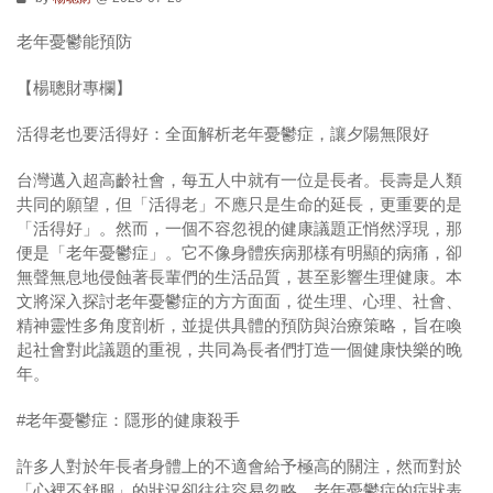
老年憂鬱能預防
【楊聰財專欄】
活得老也要活得好：全面解析老年憂鬱症，讓夕陽無限好
台灣邁入超高齡社會，每五人中就有一位是長者。長壽是人類
共同的願望，但「活得老」不應只是生命的延長，更重要的是
「活得好」。然而，一個不容忽視的健康議題正悄然浮現，那
便是「老年憂鬱症」。它不像身體疾病那樣有明顯的病痛，卻
無聲無息地侵蝕著長輩們的生活品質，甚至影響生理健康。本
文將深入探討老年憂鬱症的方方面面，從生理、心理、社會、
精神靈性多角度剖析，並提供具體的預防與治療策略，旨在喚
起社會對此議題的重視，共同為長者們打造一個健康快樂的晚
年。
#老年憂鬱症：隱形的健康殺手
許多人對於年長者身體上的不適會給予極高的關注，然而對於
「心裡不舒服」的狀況卻往往容易忽略。老年憂鬱症的症狀表