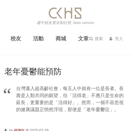
建中校友實名制社群, beta version
校友
活動
商城
文章
搜索
登入
老年憂鬱能預防
台灣邁入超高齡社會，每五人中就有一位是長者。長
壽是人類共同的願望，但「活得老」不應只是生命的
延長，更重要的是「活得好」。然而，一個不容忽視
的健康議題正悄然浮現，那便是「老年憂鬱症」。
by
楊聰財
@ 2025-07-29