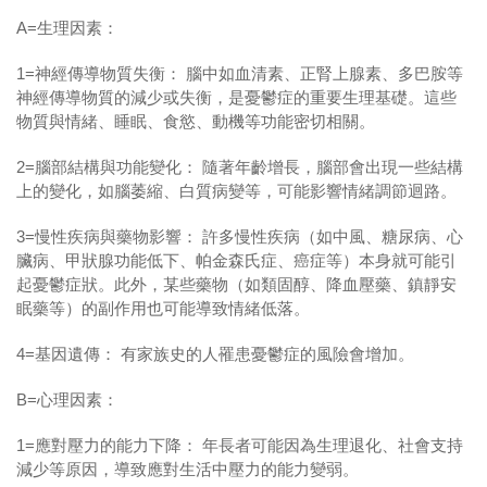
A=生理因素：
1=神經傳導物質失衡： 腦中如血清素、正腎上腺素、多巴胺等
神經傳導物質的減少或失衡，是憂鬱症的重要生理基礎。這些
物質與情緒、睡眠、食慾、動機等功能密切相關。
2=腦部結構與功能變化： 隨著年齡增長，腦部會出現一些結構
上的變化，如腦萎縮、白質病變等，可能影響情緒調節迴路。
3=慢性疾病與藥物影響： 許多慢性疾病（如中風、糖尿病、心
臟病、甲狀腺功能低下、帕金森氏症、癌症等）本身就可能引
起憂鬱症狀。此外，某些藥物（如類固醇、降血壓藥、鎮靜安
眠藥等）的副作用也可能導致情緒低落。
4=基因遺傳： 有家族史的人罹患憂鬱症的風險會增加。
B=心理因素：
1=應對壓力的能力下降： 年長者可能因為生理退化、社會支持
減少等原因，導致應對生活中壓力的能力變弱。