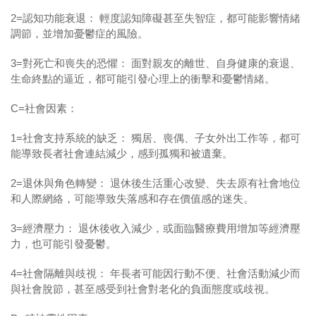
2=認知功能衰退： 輕度認知障礙甚至失智症，都可能影響情緒
調節，並增加憂鬱症的風險。
3=對死亡和喪失的恐懼： 面對親友的離世、自身健康的衰退、
生命終點的逼近，都可能引發心理上的衝擊和憂鬱情緒。
C=社會因素：
1=社會支持系統的缺乏： 獨居、喪偶、子女外出工作等，都可
能導致長者社會連結減少，感到孤獨和被遺棄。
2=退休與角色轉變： 退休後生活重心改變、失去原有社會地位
和人際網絡，可能導致失落感和存在價值感的迷失。
3=經濟壓力： 退休後收入減少，或面臨醫療費用增加等經濟壓
力，也可能引發憂鬱。
4=社會隔離與歧視： 年長者可能因行動不便、社會活動減少而
與社會脫節，甚至感受到社會對老化的負面態度或歧視。