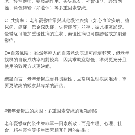
老、慢性疾病、藥物副作用、喪失親友、社會孤立、經濟困
難、角色轉變（如退休）等多重因素交織。
C=共病率： 老年憂鬱症常與其他慢性疾病（如心血管疾病、糖
尿病、癌症、巴金森氏症、失智症等）並存，彼此相互影響。
憂鬱症可能加重慢性病的症狀，而慢性病也可能誘發或加劇憂
鬱症。
D=自殺風險： 雖然年輕人的自殺意念表達可能更頻繁，但老年
族群的自殺成功率相對較高，因其求助意願低、準備更充分且
使用的致死方式更決絕。
總體而言，老年憂鬱症更具隱蔽性，且常與生理疾病混淆，需
要更敏銳的觀察與專業的評估。
#老年憂鬱症的病因：多重因素交織的複雜網絡
老年憂鬱症的發生並非單一因素所致，而是生理、心理、社
會、精神靈性等多重因素相互作用的結果：