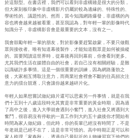
於這類型。在書店裡，我們可以看到非虛構雖是很大的分類，
但大家刻板印象中非虛構影片仍屬於較為邊緣的、特殊性的、
學術性的、議題性的。然而，當今知識網路爆發，非虛構的內
容也將會越來越被看重，甚至我認為，對年輕一輩的影像時代
知識分子，非虛構影音會是最重要的文本，沒有之一。
我會鼓勵年輕一輩的朋友，對於影像要趕緊啟蒙，不要只做觀
眾與接收者。唯有知道幕後製作，才能知道觀眾是如何被操縱
的。當要閱讀這世界時，從幕後再回到幕前，你會看到更多。
尤其我們生活在媒體自由的社會，若自己沒有相關經驗，是難
以識破許多事情。這是一個很重要的訓練，因為網路蓬勃之
後，大家相互博取注意力，而商業社會裡會不斷的往高頻次注
意力的擂台競逐，只會讓你越來越碎片化。
年輕人如果想嘗試做紀錄片還可以思索另一件事情，就是在我
們十五到十八歲這段時光其實是非常重要的黃金時期，因為過
了高中之後，進入大學就會遇到小奮鬥，進入社會又將遇到大
奮鬥，很容易沒有停歇的一直工作到大約五十歲後你才開始有
時間為家人做紀錄，但此時，你的長輩已經沒有時間了，不是
年老就是已經不在了，這是非常可惜的。高中時期正是可以和
家人梳理「家春秋」，透過自己最貼近的人物練習寫下他們的