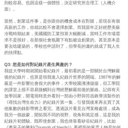
則較容易。也因這樣一個體悟，決定研究所念理工（人機介
面）。
當然，創業這件事，是你跟你的機會成本在對賭，若現在有個
高薪的工作，你就比較不會選擇創業。而我當年正好經歷美蘇
冷戰時期結束，美國國防工業預算大幅刪減，當時工作市場需
求不是很好，在那個社會氛圍下有點被迫創業的。甚至原本是
要去唸建築的，學校也申請到了，但學長的邀約就成了我人生
的抉擇點。
Q3: 您是如何對紀錄片產生興趣的？
我從大學時期就開始看紀錄片，最初看的是一部關於台灣解嚴
後的紀錄片，也算是領我進入紀錄片世界的開端。1987年的解
嚴是一件影響社會很大的事件，大學校園沸沸揚揚，但工學院
的課堂上很不容易接觸到台灣經歷解嚴前後的脈絡。記得有天
放學回家，開電視時意外看到一部由小野與符昌鋒導演製作的
《尋找台灣生命力》的紀錄片第一集，引發我後來再去買了其
他集數的錄影帶將之看完。透過該片看見台灣某種處境，成為
我另一個啟蒙，開拓我不同的視野、視角和篤定感，這是我的
紀錄片初體驗。既即使創業，我也倚靠看矽谷紀錄片，比如
《書呆子的勝利(Triumph of Nerds)》看裡面的風雲人物是如何