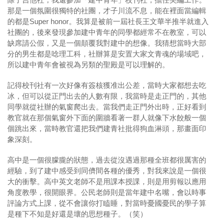
那是一個氛圍很獨特的社團，才子川流不息，能在裡面當編輯
的都是Super honor。我算是被前一屆社長王文華半推半就進入
社團的，後來發現參加建中青年的同學都經常不在教室，可以
缺席請公假，又是一個顛覆我對建中的想像。我猜想當時大部
分的男生都是唸理工科，社辦算是安置大家文青魂的場域吧，
所以建中青年會被視為另類的聖殿是可以理解的。
記得校刊社有一次好像有簽核獲准出公差，當時大家都想去吃
冰，但可以從正門出去的人數有限，我當時是走正門的，其他
同學就從社辦的氣窗爬出去。當我們走正門外出時，正好看到
教官就在那個氣窗外下面的圍牆看著一群人就像下水餃般一個
個跳出來，當時教官還把我們建青社批得狗血淋頭，那畫面印
象深刻。
高中是一個很朦朧的狀態，過去從沒遇過那種全班都很厲害的
經驗，到了建中感受到同儕間各種的優秀，對我來說是一個很
大的衝擊。高中英文老師不是用課本授課，則是用剪報以應用
角度教學，很開眼界。公民老師則是當年建中名嘴，會以時事
評論方式上課，從不會讓你打瞌睡，對當時憂國憂民的學子算
是種下不知是好還是壞的思想種子。（笑）