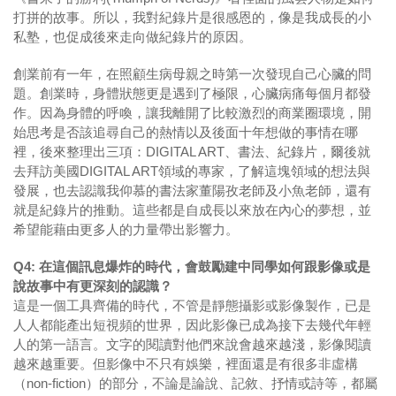
打拼的故事。所以，我對紀錄片是很感恩的，像是我成長的小
私塾，也促成後來走向做紀錄片的原因。
創業前有一年，在照顧生病母親之時第一次發現自己心臟的問
題。創業時，身體狀態更是遇到了極限，心臟病痛每個月都發
作。因為身體的呼喚，讓我離開了比較激烈的商業圈環境，開
始思考是否該追尋自己的熱情以及後面十年想做的事情在哪
裡，後來整理出三項：DIGITAL ART、書法、紀錄片，爾後就
去拜訪美國DIGITAL ART領域的專家，了解這塊領域的想法與
發展，也去認識我仰慕的書法家董陽孜老師及小魚老師，還有
就是紀錄片的推動。這些都是自成長以來放在內心的夢想，並
希望能藉由更多人的力量帶出影響力。
Q4: 在這個訊息爆炸的時代，會鼓勵建中同學如何跟影像或是
說故事中有更深刻的認識？
這是一個工具齊備的時代，不管是靜態攝影或影像製作，已是
人人都能產出短視頻的世界，因此影像已成為接下去幾代年輕
人的第一語言。文字的閱讀對他們來說會越來越淺，影像閱讀
越來越重要。但影像中不只有娛樂，裡面還是有很多非虛構
（non-fiction）的部分，不論是論說、記敘、抒情或詩等，都屬