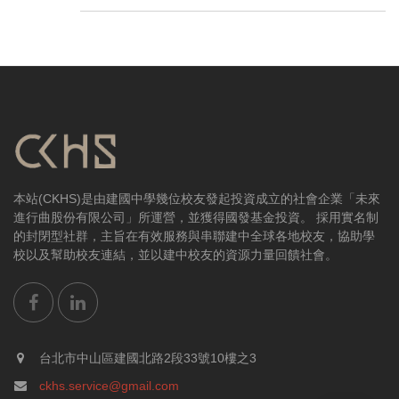
本站(CKHS)是由建國中學幾位校友發起投資成立的社會企業「未來
進行曲股份有限公司」所運營，並獲得國發基金投資。 採用實名制
的封閉型社群，主旨在有效服務與串聯建中全球各地校友，協助學
校以及幫助校友連結，並以建中校友的資源力量回饋社會。
台北市中山區建國北路2段33號10樓之3
ckhs.service@gmail.com