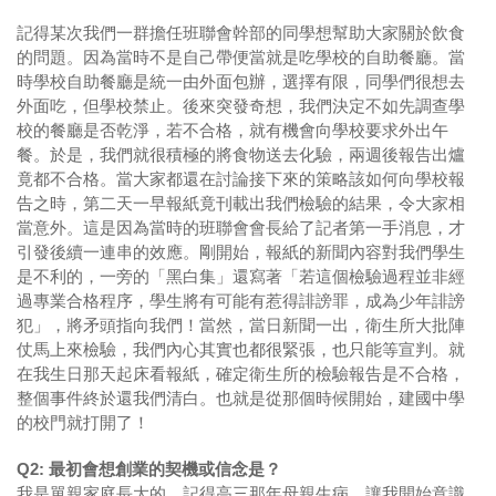
記得某次我們一群擔任班聯會幹部的同學想幫助大家關於飲食
的問題。因為當時不是自己帶便當就是吃學校的自助餐廳。當
時學校自助餐廳是統一由外面包辦，選擇有限，同學們很想去
外面吃，但學校禁止。後來突發奇想，我們決定不如先調查學
校的餐廳是否乾淨，若不合格，就有機會向學校要求外出午
餐。於是，我們就很積極的將食物送去化驗，兩週後報告出爐
竟都不合格。當大家都還在討論接下來的策略該如何向學校報
告之時，第二天一早報紙竟刊載出我們檢驗的結果，令大家相
當意外。這是因為當時的班聯會會長給了記者第一手消息，才
引發後續一連串的效應。剛開始，報紙的新聞內容對我們學生
是不利的，一旁的「黑白集」還寫著「若這個檢驗過程並非經
過專業合格程序，學生將有可能有惹得誹謗罪，成為少年誹謗
犯」，將矛頭指向我們！當然，當日新聞一出，衛生所大批陣
仗馬上來檢驗，我們內心其實也都很緊張，也只能等宣判。就
在我生日那天起床看報紙，確定衛生所的檢驗報告是不合格，
整個事件終於還我們清白。也就是從那個時候開始，建國中學
的校門就打開了！
Q2: 最初會想創業的契機或信念是？
我是單親家庭長大的，記得高三那年母親生病，讓我開始意識