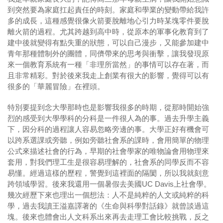
到突然要為家庭扛起責任的時刻。家庭和學業的變動帶給我許
多的成長，這種感覺很像火箭要脫離地心引力時某塊零件要脫
離火箭的過程。尤其跨越到高中時，從原本的軍事化教育到了
建中後就變得有點失重的狀態，可以自己漫步，又能參加建中
青年那種體制外的團體，同儕帶來的思考與衝擊，讓我發現原
來一個教育系統有一種「非理所當然」的事情可以存在著，而
且非常精彩。對於後來我走上創業有很大的影響，覺得可以有
很多的「華麗冒險」在裡頭。
特別要提到念大學那時也是影響我很多的時期，從那時開始強
烈的感受到大學學科的分科是一件很人為的事。過去升學主義
下，因分科的過程讓人容易忽略旁邊的事。大學正好有機會可
以跨系選課或旁聽，例如旁聽社會系的課時，會用簡單的物理
公式來描述社會的行為，早期的社會學家的唯物論會用物理來
套用，對我們理工生是很容易理解的，社會系的同學反而不容
易懂。經過這樣的歷程，警覺到這裡面的隔閡，所以我就刻意
跨領域學習。後來我還用一個暑假去美國UC Davis上社會學。
幾次經歷下來也理出一個想法：人不是純粹的人文或純粹的科
學，過去我讀王溢嘉譯著的《生命與科學對話錄》就曾談過這
塊。後來也體會出人文科系出來再去走理工會比較挑戰，反之