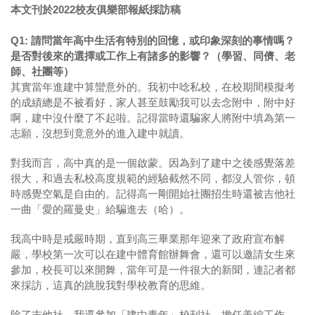
本文刊於2022校友俱樂部報紙採訪稿
Q1: 請問當年高中生活有特別的回憶，或印象深刻的事情嗎？
是否對後來的選擇或工作上有諸多的影響？（學習、同儕、老
師、社團等）
其實當年進建中算蠻意外的。我初中唸私校，在校期間模擬考
的成績總是不被看好，家人甚至鼓勵我可以去念附中，附中好
啊，建中沒什麼了不起啦。記得當時還騙家人將附中填為第一
志願，沒想到竟意外的進入建中就讀。
對我而言，高中真的是一個啟蒙。因為到了建中之後感覺落差
很大，和過去私校高度規範的經驗截然不同，都沒人管你，頓
時感覺空氣是自由的。記得高一剛開始社團招生時還被吉他社
一曲「愛的羅曼史」給騙進去（哈）。
我高中時是戒嚴時期，直到高三畢業那年迎來了政府宣布解
嚴，學校第一次可以在建中體育館辦舞會，還可以邀請女生來
參加，校長可以來開舞，當年可是一件很大的新聞，連記者都
來採訪，這真的跳脫我對學校教育的思維。
除了吉他社，我還參加「建中青年」校刊社，擔任美編工作。