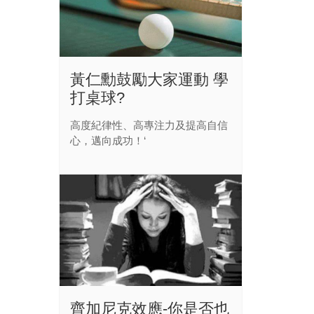
黃仁勳鼓勵大家運動 學
打桌球?
高度紀律性、高專注力及提高自信
心，邁向成功！‘
齊加尼克效應-你是否也