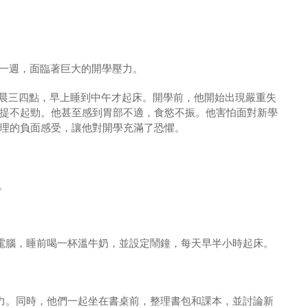
一週，面臨著巨大的開學壓力。
凌晨三四點，早上睡到中午才起床。開學前，他開始出現嚴重失
提不起勁。他甚至感到胃部不適，食慾不振。他害怕面對新學
理的負面感受，讓他對開學充滿了恐懼。
。
電腦，睡前喝一杯溫牛奶，並設定鬧鐘，每天早半小時起床。
力。同時，他們一起坐在書桌前，整理書包和課本，並討論新