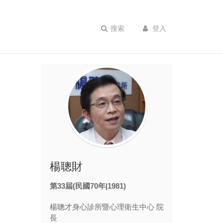
搜索
登入
楊聰財
第33屆(民國70年|1981)
楊聰才身心診所暨心理衛生中心 院
長