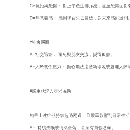
C=
抗拒與恐懼： 對上學產生排斥感，甚至恐懼面對
D=
無意義感： 感到學習失去目標，對未來感到迷惘
#
社會層面
A=
社交退縮： 避免與朋友交流，變得孤僻。
B=
人際關係壓力： 擔心無法適應新環境或處理人際
#
嚴重狀況與尋求協助
如果上述症狀持續超過兩週，且嚴重影響到日常生活
A=
持續失眠或情緒低落，甚至有自傷念頭。