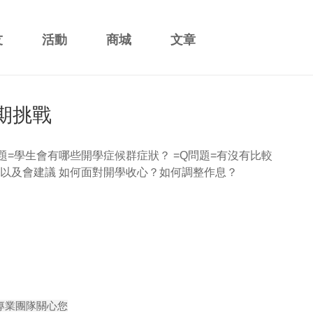
友
活動
商城
文章
期挑戰
題=學生會有哪些開學症候群症狀？ =Q問題=有沒有比較
=以及會建議 如何面對開學收心？如何調整作息？
專業團隊關心您