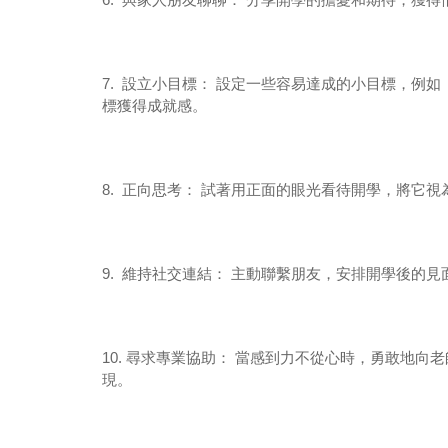
7.
設立小目標： 設定一些容易達成的小目標，例如
標獲得成就感。
8.
正向思考： 試著用正面的眼光看待開學，將它視
9.
維持社交連結： 主動聯繫朋友，安排開學後的見
10.
尋求專業協助： 當感到力不從心時，勇敢地向
現。