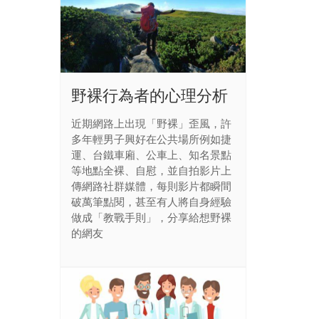
野裸行為者的心理分析
近期網路上出現「野裸」歪風，許
多年輕男子興好在公共場所例如捷
運、台鐵車廂、公車上、知名景點
等地點全裸、自慰，並自拍影片上
傳網路社群媒體，每則影片都瞬間
破萬筆點閱，甚至有人將自身經驗
做成「教戰手則」，分享給想野裸
的網友