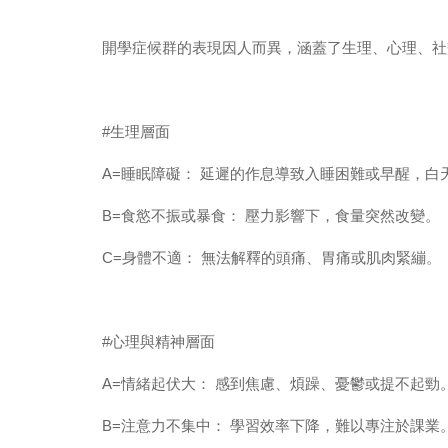
開學症候群的表現因人而異，涵蓋了生理、心理、社
#
生理層面
A=
睡眠障礙： 延遲的作息導致入睡困難或早醒，白
B=
食慾不振或暴食： 壓力影響下，食量突然改變。
C=
身體不適： 無法解釋的頭痛、胃痛或肌肉緊繃。
#
心理與精神層面
A=
情緒起伏大： 感到焦慮、煩躁、憂鬱或提不起勁
B=
注意力不集中： 學習效率下降，難以專注於課業