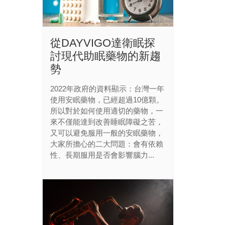
從DAYVIGO達衛眠探
討現代助眠藥物的新趨
勢
2022年政府的資料顯示：台灣一年
使用安眠藥物，已經超過10億顆。
所以對於如何使用適切的藥物，一
來不僅能達到改善睡眠障礙之苦，
又可以避免服用一般的安眠藥物，
大家所擔心的二大問題：會有依賴
性、長期服用是否會影響腦力...