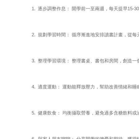
1.
逐步調整作息： 開學前一至兩週，每天提早
15-30
2.
規劃學習時間： 循序漸進地安排讀書計畫，從每
3.
整理學習環境： 整理書桌、書包和房間，創造一
4.
適度運動： 運動能釋放壓力，幫助改善情緒和睡
5.
健康飲食： 均衡攝取營養，避免過多含糖飲料或
6.
與家人朋友聊聊： 分享開學的擔憂和期待，獲得