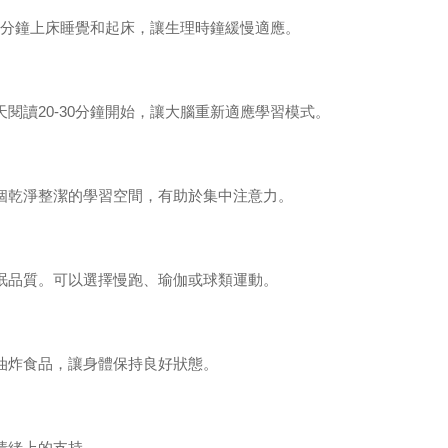
分鐘上床睡覺和起床，讓生理時鐘緩慢適應。
天閱讀
20-30
分鐘開始，讓大腦重新適應學習模式。
個乾淨整潔的學習空間，有助於集中注意力。
眠品質。可以選擇慢跑、瑜伽或球類運動。
油炸食品，讓身體保持良好狀態。
情緒上的支持。