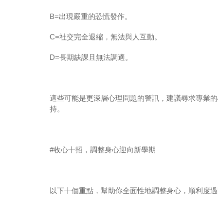
B=
出現嚴重的恐慌發作。
C=
社交完全退縮，無法與人互動。
D=
長期缺課且無法調適。
這些可能是更深層心理問題的警訊，建議尋求專業的
持。
#
收心十招，調整身心迎向新學期
以下十個重點，幫助你全面性地調整身心，順利度過