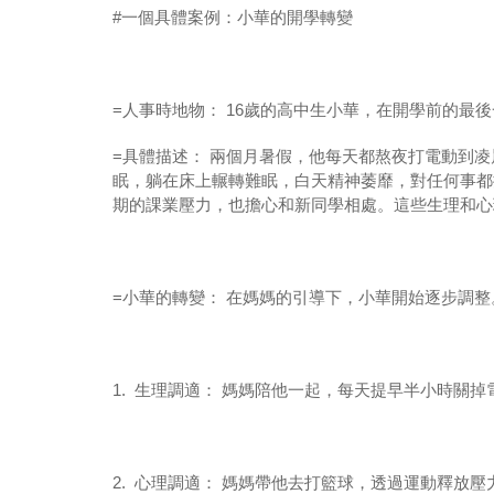
#
一個具體案例：小華的開學轉變
=
人事時地物：
16
歲的高中生小華，在開學前的最後
=
具體描述： 兩個月暑假，他每天都熬夜打電動到
眠，躺在床上輾轉難眠，白天精神萎靡，對任何事都
期的課業壓力，也擔心和新同學相處。這些生理和心
=
小華的轉變： 在媽媽的引導下，小華開始逐步調整
1.
生理調適： 媽媽陪他一起，每天提早半小時關掉
2.
心理調適： 媽媽帶他去打籃球，透過運動釋放壓