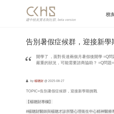
校
建中校友實名制社群, beta version
告別暑假症候群，迎接新學
開學了 ，面對長達兩個月暑假後開學 =Q問
嚴重的狀況，可能需要諮商協助？ =Q問題
by
楊聰財
@ 2025-08-27
TOPIC=
告別暑假症候群，迎接新學期挑戰
【楊聰財專欄】
#
楊聰財醫師與楊聰才診所暨心理衛生中心精神醫療