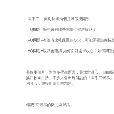
開學了 ，面對長達兩個月暑假後開學
=Q
問題
=
學生會有哪些開學症候群症狀？
=Q
問題
=
有沒有比較嚴重的狀況，可能需要諮商協
=Q
問題
=
以及會建議 如何面對開學收心？如何調整
暑假兩個月，對許多學生而言，是放鬆身心、自由探
換回校園生活，不少人會出現所謂的「開學症候群」
利收心，迎接新學期的精彩。
#
開學症候群的徵兆與警訊