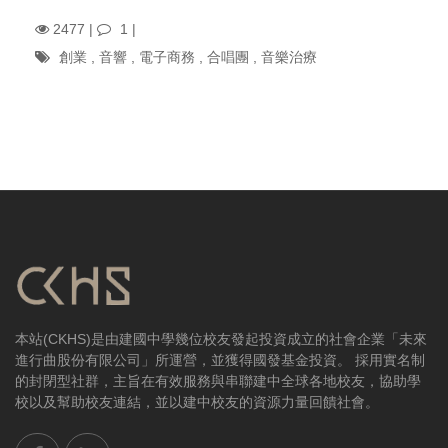
2477 |
1
|
創業
,
音響
,
電子商務
,
合唱團
,
音樂治療
本站(CKHS)是由建國中學幾位校友發起投資成立的社會企業「未來
進行曲股份有限公司」所運營，並獲得國發基金投資。 採用實名制
的封閉型社群，主旨在有效服務與串聯建中全球各地校友，協助學
校以及幫助校友連結，並以建中校友的資源力量回饋社會。